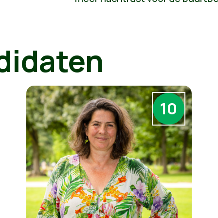
didaten
10