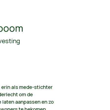
eboom
vesting
 erin als mede-stichter
derlecht om de
te laten aanpassen en zo
bewoners te bekomen.