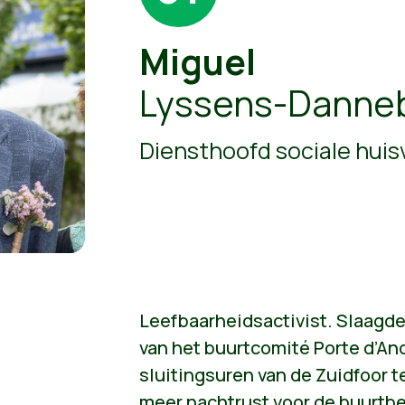
Miguel
Lyssens-Dann
Diensthoofd sociale huis
Leefbaarheidsactivist. Slaagde
van het buurtcomité Porte d’An
sluitingsuren van de Zuidfoor 
meer nachtrust voor de buurt