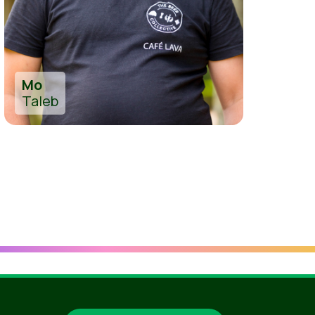
Mo
Taleb