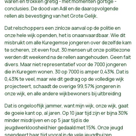
waren en trokken
gretig
- met momenten gortige -
conclusies. De dood van Adil en de daaropvolgende
rellen als
bevestiging van het Grote Gelijk.
Dat relschoppers een zinloze aanval op de politie en
onze hele wijk openden, het is onaanvaardbaar. Wie dit
misbruikt om alle Kuregemse jongeren over dezelfde kam
te scheren, zit even fout. 30 mensen uit onze politiezone
werden dit weekend na de rellen aangehouden. Geen fait
divers. Maar niet representatief voor de 7000 jongeren
die in Kuregem wonen.
30 op 7000 is amper 0,43%. Dat is
0,43% te veel, maar wie dit gedrag op de volledige wijk
projecteert, schaadt de overige 99,57% jongeren in
onze wijk, en alle andere wijkbewoners bij uitbreiding
Dat is ongelooflijk jammer, want mijn wijk, onze wijk, gaat
de goeie kant op, al jaren. Op 10 jaar tijd zijn er bijna 30%
minder misdrijven en op 5 jaar tijd is de
jeugdwerkloosheid hier gedaald met 15%.
Onze jeugd
spendeert haar tijd vooral
in de
vele jeugdhuizen,