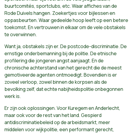
buurtcomités, sportclubs, etc.
Waar affiches van de
Rode Duivels hangen. Zoekertjes voor bijlessen en
oppasbeurten.
Waar gedeelde hoop leeft op een betere
toekom
st. En v
ertrouwen in elkaar om
de vele obstakels
te overwinnen
.
Want ja, obstakels zijn er. De p
ostcode-discriminatie. De
e
rnstige onderbemanning bij de politie. De etnische
profilering die jongeren angst aanjaagt. En de
chronische achterstand van het gerecht die de meest
gemotiveerde agenten ontmoedigt. Bovendien is er
zoveel verloop, zowel binnen de korpsen als de
bevolking zelf, dat echte nabijheidspolitie onbegonnen
werk is.
Er zijn ook oplossingen. Voor Kuregem en Anderlecht,
maar ook voor de rest van het land. Gespierd
antidiscriminatiebeleid op de arbeidsmarkt, meer
middelen voor wijkpolitie, een performant gerecht,