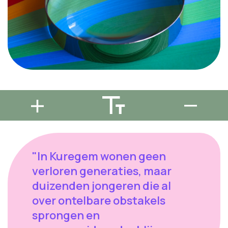
"In Kuregem wonen geen
verloren generaties, maar
duizenden jongeren die al
over ontelbare obstakels
sprongen en