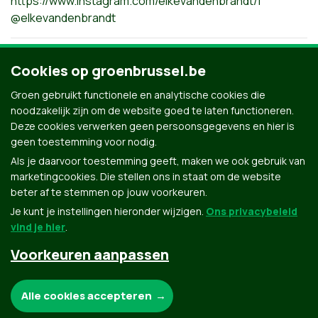
https://www.instagram.com/elkevandenbrandt/
|
@elkevandenbrandt
https://twitter.com/elkevdbrandt
| @elkevdbrandt
Cookies op groenbrussel.be
Groen gebruikt functionele en analytische cookies die
noodzakelijk zijn om de website goed te laten functioneren.
Mailto:
evandenbrandt@gov.brussels
| Elke Van den
Deze cookies verwerken geen persoonsgegevens en hier is
Brandt
geen toestemming voor nodig.
Als je daarvoor toestemming geeft, maken we ook gebruik van
marketingcookies. Die stellen ons in staat om de website
beter af te stemmen op jouw voorkeuren.
Je kunt je instellingen hieronder wijzigen.
Ons privacybeleid
vind je hier
.
Voorkeuren aanpassen
Groen.be
Noodzakelijke cookies:
Alle cookies accepteren
Contact
Privacybeleid