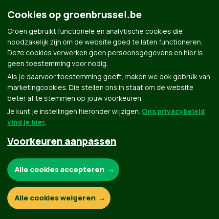
Cookies op groenbrussel.be
Groen gebruikt functionele en analytische cookies die
noodzakelijk zijn om de website goed te laten functioneren.
Deze cookies verwerken geen persoonsgegevens en hier is
geen toestemming voor nodig.
Als je daarvoor toestemming geeft, maken we ook gebruik van
Groen.be
marketingcookies. Die stellen ons in staat om de website
beter af te stemmen op jouw voorkeuren.
Je kunt je instellingen hieronder wijzigen.
Ons privacybeleid
Contact
Privacybeleid
vind je hier
.
Voorkeuren aanpassen
© Copyright Groen 2026 | Gemaakt met
NationBuilder
| Gebouwd door
Tectonica
Noodzakelijke cookies:
Alle cookies accepteren
Functionele en analytische cookies:
Alle cookies weigeren