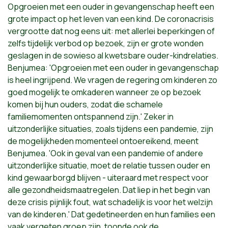
Opgroeien met een ouder in gevangenschap heeft een
grote impact op het leven van een kind. De coronacrisis
vergrootte dat nog eens uit: met allerlei beperkingen of
zelfs tijdelijk verbod op bezoek, zijn er grote wonden
geslagen in de sowieso al kwetsbare ouder-kindrelaties.
Benjumea: 'Opgroeien met een ouder in gevangenschap
is heel ingrijpend. We vragen de regering om kinderen zo
goed mogelijk te omkaderen wanneer ze op bezoek
komen bij hun ouders, zodat die schamele
familiemomenten ontspannend zijn.' Zeker in
uitzonderlijke situaties, zoals tijdens een pandemie, zijn
de mogelijkheden momenteel ontoereikend, meent
Benjumea. 'Ook in geval van een pandemie of andere
uitzonderlijke situatie, moet de relatie tussen ouder en
kind gewaarborgd blijven - uiteraard met respect voor
alle gezondheidsmaatregelen. Dat liep in het begin van
deze crisis pijnlijk fout, wat schadelijk is voor het welzijn
van de kinderen.' Dat gedetineerden en hun families een
vaak vergeten groep zijn, toonde ook de