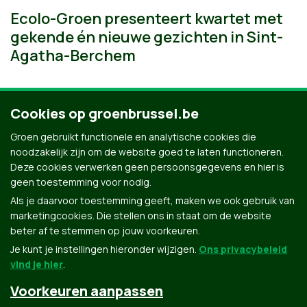
Ecolo-Groen presenteert kwartet met
gekende én nieuwe gezichten in Sint-
Agatha-Berchem
Cookies op groenbrussel.be
Groen gebruikt functionele en analytische cookies die
Meer nieuws uit Sint-Agatha-Berchem
noodzakelijk zijn om de website goed te laten functioneren.
Deze cookies verwerken geen persoonsgegevens en hier is
geen toestemming voor nodig.
Als je daarvoor toestemming geeft, maken we ook gebruik van
marketingcookies. Die stellen ons in staat om de website
beter af te stemmen op jouw voorkeuren.
Je kunt je instellingen hieronder wijzigen.
Ons privacybeleid
vind je hier
.
Voorkeuren aanpassen
Groen.be