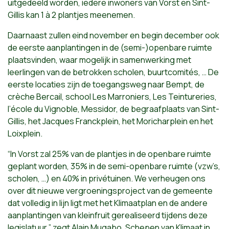
uitgedeeld worden, iedere inwoners van Vorst en Sint-
Gillis kan 1 à 2 plantjes meenemen.
Daarnaast zullen eind november en begin december ook
de eerste aanplantingen in de (semi-)openbare ruimte
plaatsvinden, waar mogelijk in samenwerking met
leerlingen van de betrokken scholen, buurtcomités, … De
eerste locaties zijn de toegangsweg naar Bempt, de
crèche Bercail, school Les Marroniers, Les Teintureries,
l’école du Vignoble, Messidor, de begraafplaats van Sint-
Gillis, het Jacques Franckplein, het Moricharplein en het
Loixplein.
“In Vorst zal 25% van de plantjes in de openbare ruimte
geplant worden, 35% in de semi-openbare ruimte (vzw’s,
scholen, …) en 40% in privétuinen. We verheugen ons
over dit nieuwe vergroeningsproject van de gemeente
dat volledig in lijn ligt met het Klimaatplan en de andere
aanplantingen van kleinfruit gerealiseerd tijdens deze
legislatuur,” zegt Alain Mugabo, Schepen van Klimaat in