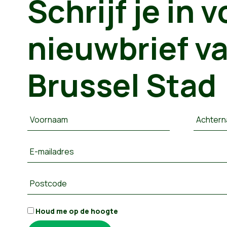
Schrijf je in 
nieuwbrief v
Brussel Stad
Voornaam
Achter
E-mailadres
Postcode
Houd me op de hoogte