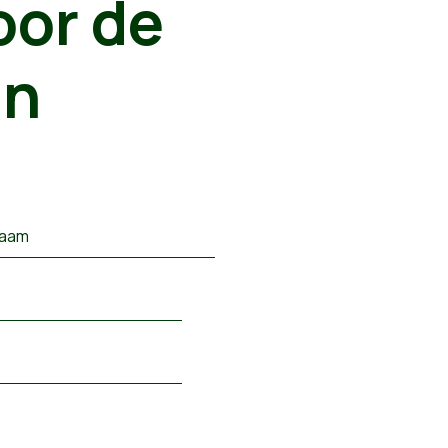
voor de
an
naam