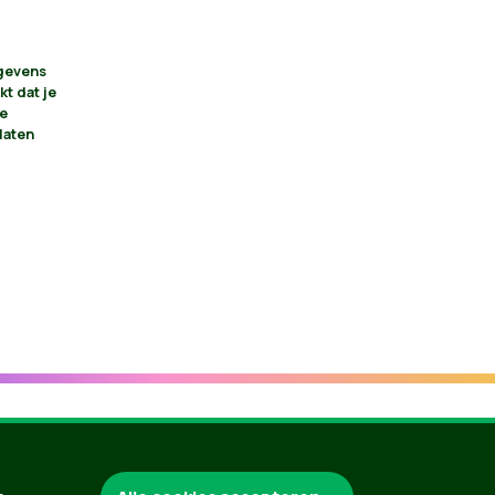
egevens
kt dat je
je
laten
Groen.be