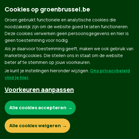
Cookies op groenbrussel.be
Groen.be
Groen gebruikt functionele en analytische cookies die
noodzakelijk zijn om de website goed te laten functioneren.
Deze cookies verwerken geen persoonsgegevens en hier is
geen toestemming voor nodig.
Contact
Privacybeleid
Als je daarvoor toestemming geeft, maken we ook gebruik van
marketingcookies. Die stellen ons in staat om de website
© Copyright Groen 2026 | Gemaakt met
NationBuilder
| Gebouwd door
Tectonica
beter af te stemmen op jouw voorkeuren.
Je kunt je instellingen hieronder wijzigen.
Ons privacybeleid
vind je hier
.
Voorkeuren aanpassen
Noodzakelijke cookies:
Alle cookies accepteren
Functionele en analytische cookies:
Alle cookies weigeren