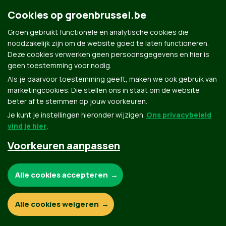
Cookies op groenbrussel.be
Groen gebruikt functionele en analytische cookies die
noodzakelijk zijn om de website goed te laten functioneren.
Groen.be
Deze cookies verwerken geen persoonsgegevens en hier is
geen toestemming voor nodig.
Als je daarvoor toestemming geeft, maken we ook gebruik van
Contact
Privacybeleid
marketingcookies. Die stellen ons in staat om de website
beter af te stemmen op jouw voorkeuren.
© Copyright Groen 2026 | Gemaakt met
NationBuilder
| Gebouwd door
Tectonica
Je kunt je instellingen hieronder wijzigen.
Ons privacybeleid
vind je hier
.
Voorkeuren aanpassen
Noodzakelijke cookies:
Alle cookies accepteren
Functionele en analytische cookies:
Alle cookies weigeren